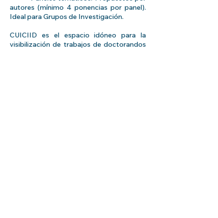
autores (mínimo 4 ponencias por panel).
Ideal para Grupos de Investigación.
CUICIID es el espacio idóneo para la
visibilización de trabajos de doctorandos
e investigadores de nuevo cuño en los
ámbitos académicos de mayor relevancia
y es enmarcable dentro de los Congresos
de mayor impacto, los ubicados bajo el
concepto ‘Congresos de Calidad de la
formación docente’, por aunar la
innovación y la docencia y, merced a la
revisión por dobles pares ciegos de los
trabajos presentados, sus resultados
tienen un alto valor curricular.
Como último punto de interés, CUICIID
quiere focalizar sus esfuerzos en animar a
los Grupos y Equipos de Investigación que
desean visibilizar sus resultados
investigadores en publicaciones de primer
nivel.