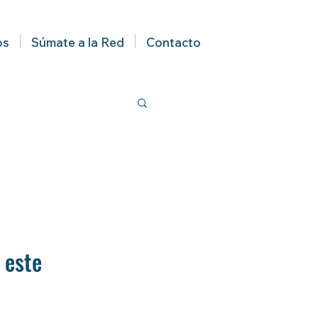
os
Súmate a la Red
Contacto
 este