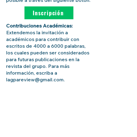
posible a través del siguiente botón:
Inscripción
Contribuciones Académicas:
Extendemos la invitación a
académicos para contribuir con
escritos de 4000 a 6000 palabras,
los cuales pueden ser considerados
para futuras publicaciones en la
revista del grupo. Para más
información, escriba a
lagpareview@gmail.com.
Contacto
:
Para consultas adicionales, no dude
en contactarnos a través del e-mail:
c.alfonzo@iias-iisa.org